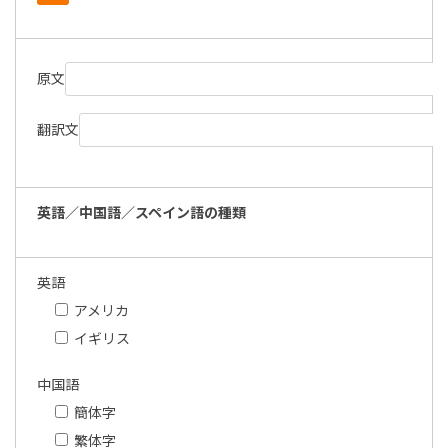
原文
翻訳文
英語／中国語／スペイン語の種類
英語
アメリカ
イギリス
中国語
簡体字
繁体字