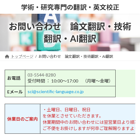
コ
ナ
学術・研究専門の翻訳・英文校正
ン
ビ
テ
ゲ
ン
ー
お問い合わせ 論文翻訳・技術
ツ
シ
へ
ョ
翻訳・AI翻訳
ス
ン
キ
に
ッ
移
トップページ
お問い合わせ 論文翻訳・技術翻訳・AI翻訳
プ
動
03-5544-8280
お電話
受付時間 ： 10:00～17:00 （月曜～金曜）
sci@scientific-language.co.jp
Eメール
・土曜日、日曜日、祝日
を休業とさせていただきます。
休業日のご案内
休業期間中のお問い合わせには翌営業日より順次
ご不便をお掛けしますが何卒ご理解賜りますよう